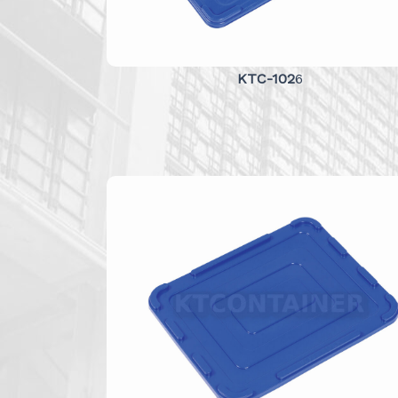
KTC-102
6